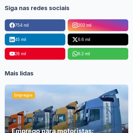
Siga nas redes sociais
754 mil
202 mil
45 mil
6.6 mil
28 mil
6.2 mil
Mais lidas
Empregos
Emprego para motoristas: