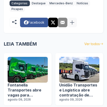
Categorias:
Destaque
Mercedes-Benz
Notícias
Picapes
Facebook
LEIA TAMBÉM
Ver todos
Fontanella
Unidão Transportes
Transportes abre
e Logística abre
vagas para
contratação de
motoristas de
agosto 09, 2026
motoristas com e
agosto 09, 2026
rodotrens e
sem experiência