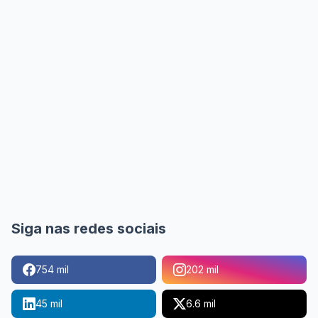
Siga nas redes sociais
754 mil
202 mil
45 mil
6.6 mil