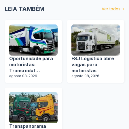
LEIA TAMBÉM
Ver todos
Oportunidade para
FSJ Logística abre
motoristas:
vagas para
Transrodut
motoristas
Transportes abre
agosto 08, 2026
agosto 08, 2026
vagas
Transpanorama