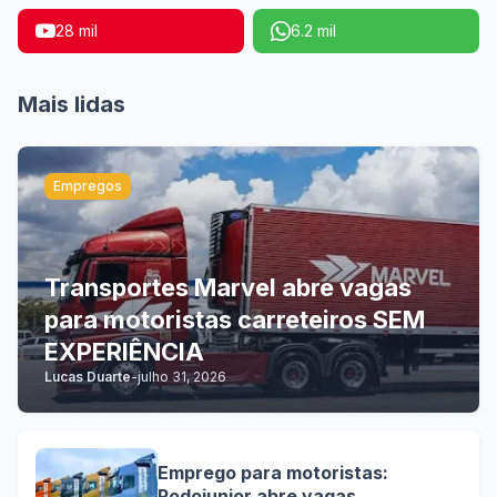
28 mil
6.2 mil
Mais lidas
Empregos
Transportes Marvel abre vagas
para motoristas carreteiros SEM
EXPERIÊNCIA
Lucas Duarte
-
julho 31, 2026
Emprego para motoristas:
Rodojunior abre vagas