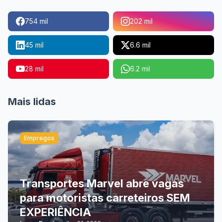
754 mil
202 mil
45 mil
6.6 mil
28 mil
6.2 mil
Mais lidas
Empregos
Transportes Marvel abre vagas
para motoristas carreteiros SEM
EXPERIÊNCIA