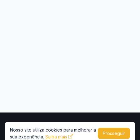
Início
Contato
Privacidade
Uso de conteúdo
Nosso site utiliza cookies para melhorar a
Prosseguir
Copyright © 2026 -
Portal Caminhões e Carretas
sua experiência.
Saiba mais