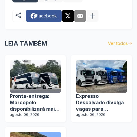
Facebook
LEIA TAMBÉM
Ver todos
Pronta-entrega:
Expresso
Marcopolo
Descalvado divulga
disponibilizará mais
vagas para
de 100 ônibus para
agosto 06, 2026
motoristas
agosto 06, 2026
aquisição imediata
na Lat.Bus 2026