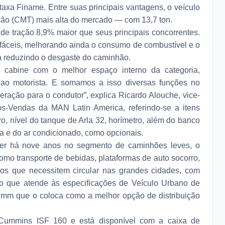
axa Finame. Entre suas principais vantagens, o veículo
ção (CMT) mais alta do mercado — com 13,7 ton.
de tração 8,9% maior que seus principais concorrentes.
 fáceis, melhorando ainda o consumo de combustível e o
a reduzindo o desgaste do caminhão.
cabine com o melhor espaço interno da categoria,
 ao motorista. E somamos a isso diversas funções no
peração para o condutor”, explica Ricardo Alouche, vice-
s-Vendas da MAN Latin America, referindo-se a itens
ro, nível do tanque de Arla 32, horímetro, além do banco
 e do ar condicionado, como opcionais.
líder há nove anos no segmento de caminhões leves, o
como transporte de bebidas, plataformas de auto socorro,
tros que necessitem circular nas grandes cidades, com
ão que atende às especificações de Veículo Urbano de
 mm que o coloca como a melhor opção de distribuição
ummins ISF 160 e está disponível com a caixa de