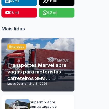
45 mil
6.6 mil
28 mil
6.2 mil
Mais lidas
Empregos
Transportes Marvel abre
vagas para motoristas
carreteiros SEM
Lucas Duarte
-
julho 31, 2026
EXPERIÊNCIA
Supermix abre
contratação de