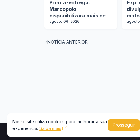
Pronta-entrega:
Expr
Marcopolo
divu
disponibilizará mais de
moto
100 ônibus para
agosto 06, 2026
agosto
aquisição imediata na
Lat.Bus 2026
NOTÍCIA ANTERIOR
Nosso site utiliza cookies para melhorar a sua
Prosseguir
experiência.
Saiba mais
Copyright © 2026 -
Portal Caminhões e Carre