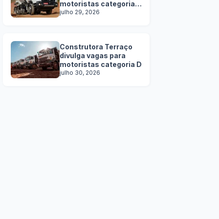
motoristas categoria
C, D e E
julho 29, 2026
Construtora Terraço
divulga vagas para
motoristas categoria D
julho 30, 2026