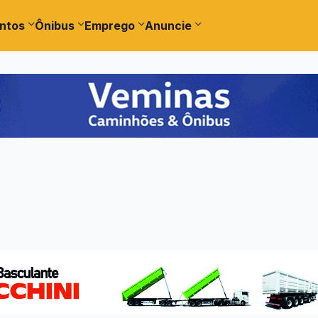
ntos
Ônibus
Emprego
Anuncie