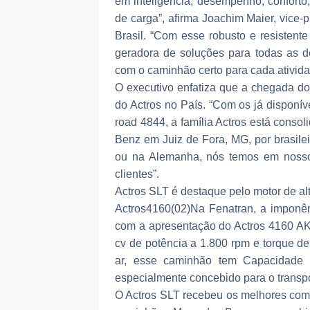
em inteligência, desempenho, confort
de carga”, afirma Joachim Maier, vice
Brasil. “Com esse robusto e resisten
geradora de soluções para todas as 
com o caminhão certo para cada ativida
O executivo enfatiza que a chegada do
do Actros no País. “Com os já disponív
road 4844, a família Actros está conso
Benz em Juiz de Fora, MG, por brasileir
ou na Alemanha, nós temos em nosso 
clientes”.
Actros SLT é destaque pelo motor de alt
Actros4160(02)Na Fenatran, a imponênc
com a apresentação do Actros 4160 A
cv de potência a 1.800 rpm e torque 
ar, esse caminhão tem Capacidade
especialmente concebido para o transpo
O Actros SLT recebeu os melhores com