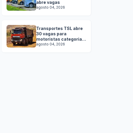
abre vagas
agosto 04, 2026
Transportes TSL abre
30 vagas para
motoristas categoria D
e E
agosto 04, 2026