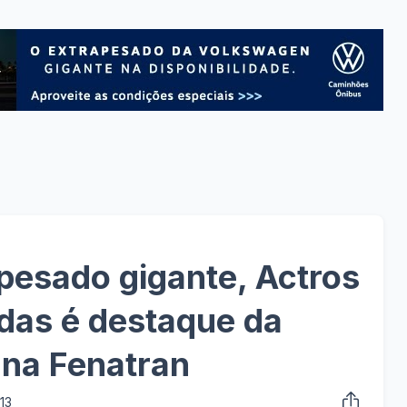
pesado gigante, Actros
das é destaque da
na Fenatran
13