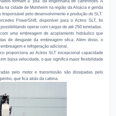
ados formam a “jóia” da engenharia de caminhões. A
da na cidade de Molsheim na região da Alsácia e gerida
 a responsável pelo desenvolvimento e produção do SLT.
cedes PowerShift, disponível para o Actros SLT, foi
, possibilitando operar com cargas de até 250 toneladas.
com uma embreagem de acoplamento hidráulico que
entas de desgaste da embreagem sêca. Além disso, o
a embreagem e refrigeração adicional.
co proporciona ao Actros SLT excepcional capacidade
m baixa velocidade, o que significa maior flexibilidade
radas pelo motor e transmissão são dissipadas pelo
penho, que fica atrás da cabina.