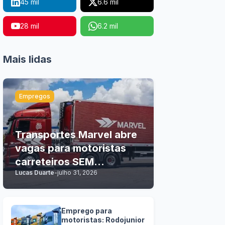
45 mil
6.6 mil
28 mil
6.2 mil
Mais lidas
Empregos
Transportes Marvel abre
vagas para motoristas
carreteiros SEM
Lucas Duarte
-
julho 31, 2026
EXPERIÊNCIA
Emprego para
motoristas: Rodojunior