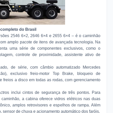
 completo do Brasil
versões 2546 6×2, 2646 6×4 e 2655 6×4 – é o caminhão
 com amplo pacote de itens de avançada tecnologia. Na
enta uma série de componentes exclusivos, como o
lagem, controle de proximidade, assistente ativo de
pado, de série, com câmbio automatizado Mercedes
ão), exclusivo freio-motor Top Brake, bloqueio de
e freios a disco em todas as rodas, com gerenciamento
ros inclui cintos de segurança de três pontos. Para
o caminhão, a cabina oferece vidros elétricos nas duas
trônico, amplos retrovisores e espelhos de rampa. Além
o, sensor de chuva e acionamento automático dos faróis.