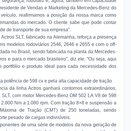
o, segurança, robustez e, agora, também em capacidade
-presidente de Vendas e Marketing da Mercedes-Benz do
te veículo, reafirmamos a posição da nossa marca como
demandas do mercado. O cliente sabe que pode contar
de de transporte de sua empresa”.
 Actros SLT, fabricado na Alemanha, reforça a presença
eis modelos rodoviários 2546, 2646 e 2655 e com o off-
lidada no Brasil, sendo fabricada na planta da Mercedes-
os e para o mercado brasileiro”, diz ele. “Ou seja, aqui
portfólio o produto ideal para cada necessidade dos
a potência de 598 cv e pela alta capacidade de tração
ia da linha Actros ganhará contornos extraordinários,
K SLT, com motor Mercedes-Benz OM 502 LA V8 de 598
de 2.800 Nm a 1.080 rpm. Com tração 8×8 e suspensão a
 Máxima de Tração (CMT) de 250 toneladas, sendo
rte pesado de cargas indivisíveis.
ponentes de uma série de modelos da nova geração de