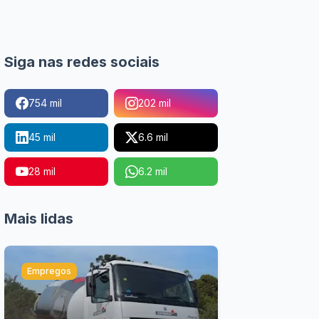
Siga nas redes sociais
754 mil
202 mil
45 mil
6.6 mil
28 mil
6.2 mil
Mais lidas
Empregos