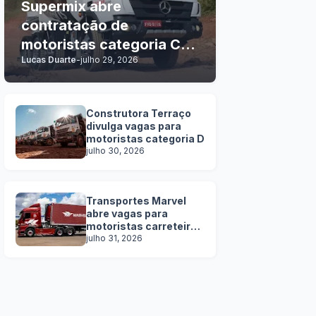
Supermix abre
contratação de
motoristas categoria C, D
Lucas Duarte
-
julho 29, 2026
e E
Construtora Terraço
divulga vagas para
motoristas categoria D
julho 30, 2026
Transportes Marvel
abre vagas para
motoristas carreteiros
SEM EXPERIÊNCIA
julho 31, 2026