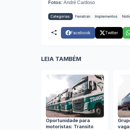
Fotos:
André Cardoso
Categorias:
Fenatran
Implementos
Notí
Facebook
Twitter
LEIA TAMBÉM
Oportunidade para
Grup
motoristas: Transito
vaga