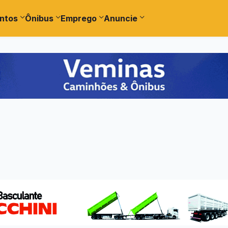
ntos
Ônibus
Emprego
Anuncie