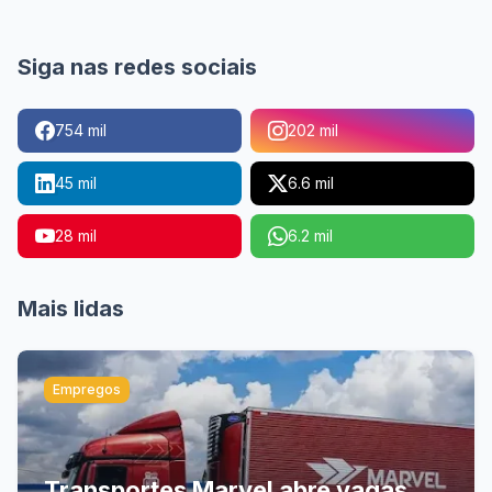
Siga nas redes sociais
754 mil
202 mil
45 mil
6.6 mil
28 mil
6.2 mil
Mais lidas
Empregos
Transportes Marvel abre vagas