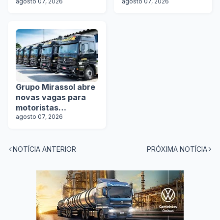
rodotrens
agosto 07, 2026
motoristas
agosto 07, 2026
Grupo Mirassol abre
novas vagas para
motoristas
categoria D e E
agosto 07, 2026
NOTÍCIA ANTERIOR
PRÓXIMA NOTÍCIA