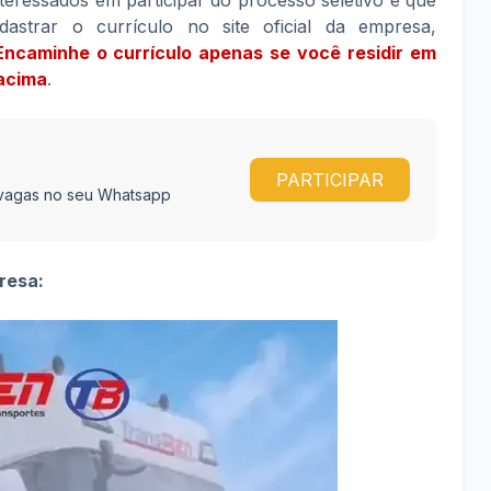
nteressados em participar do processo seletivo e que
astrar o currículo no site oficial da empresa,
caminhe o currículo apenas se você residir em
acima
.
PARTICIPAR
e vagas no seu Whatsapp
resa: