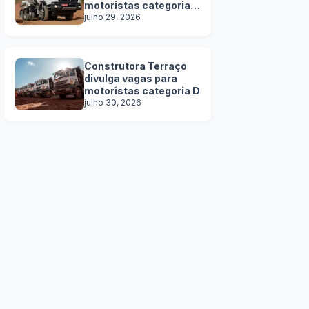
motoristas categoria
C, D e E
julho 29, 2026
Construtora Terraço
divulga vagas para
motoristas categoria D
julho 30, 2026