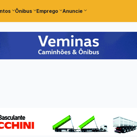
ntos
Ônibus
Emprego
Anuncie