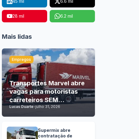
45 mil
6.6 mil
28 mil
6.2 mil
Mais lidas
Empregos
Transportes Marvel abre
vagas para motoristas
carreteiros SEM
Lucas Duarte
-
julho 31, 2026
EXPERIÊNCIA
Supermix abre
contratação de