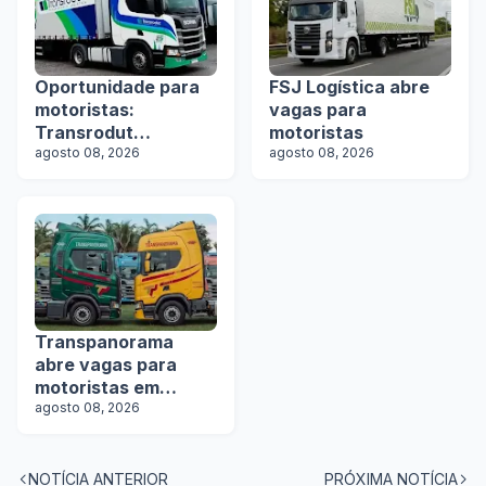
Oportunidade para
FSJ Logística abre
motoristas:
vagas para
Transrodut
motoristas
Transportes abre
agosto 08, 2026
agosto 08, 2026
vagas
Transpanorama
abre vagas para
motoristas em
operação com
agosto 08, 2026
tanques
NOTÍCIA ANTERIOR
PRÓXIMA NOTÍCIA