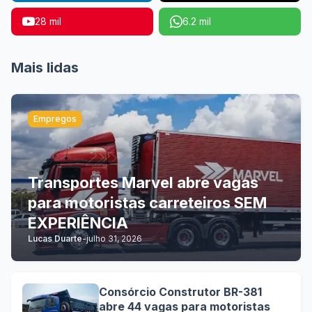
28 mil
6.2 mil
Mais lidas
Empregos
Transportes Marvel abre vagas
para motoristas carreteiros SEM
EXPERIÊNCIA
Lucas Duarte
-
julho 31, 2026
Consórcio Construtor BR-381
abre 44 vagas para motoristas