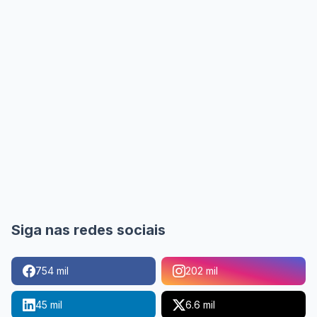
Siga nas redes sociais
754 mil
202 mil
45 mil
6.6 mil