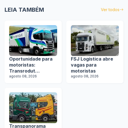
LEIA TAMBÉM
Ver todos
Oportunidade para
FSJ Logística abre
motoristas:
vagas para
Transrodut
motoristas
Transportes abre
agosto 08, 2026
agosto 08, 2026
vagas
Transpanorama