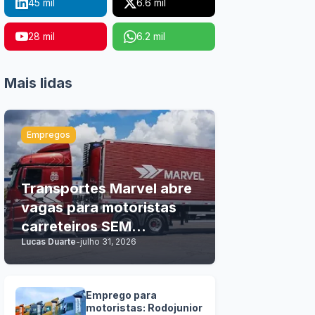
45 mil
6.6 mil
28 mil
6.2 mil
Mais lidas
Empregos
Transportes Marvel abre
vagas para motoristas
carreteiros SEM
Lucas Duarte
-
julho 31, 2026
EXPERIÊNCIA
Emprego para
motoristas: Rodojunior