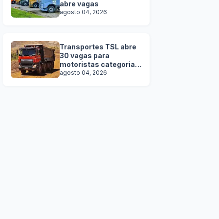
abre vagas
agosto 04, 2026
Transportes TSL abre
30 vagas para
motoristas categoria D
e E
agosto 04, 2026