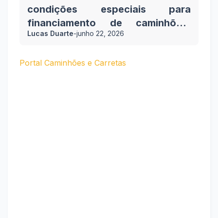
condições especiais para
financiamento de caminhões,
Lucas Duarte
-
junho 22, 2026
ônibus e vans
Portal Caminhões e Carretas