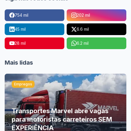
754 mil
202 mil
45 mil
6.6 mil
28 mil
6.2 mil
Mais lidas
Empregos
Transportes Marvel abre vagas
para motoristas carreteiros SEM
EXPERIÊNCIA