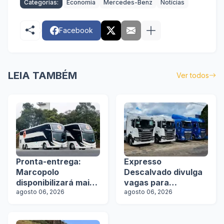
Categorias:
Economia
Mercedes-Benz
Notícias
Facebook
LEIA TAMBÉM
Ver todos
Pronta-entrega:
Expresso
Marcopolo
Descalvado divulga
disponibilizará mais
vagas para
de 100 ônibus para
agosto 06, 2026
motoristas
agosto 06, 2026
aquisição imediata
na Lat.Bus 2026