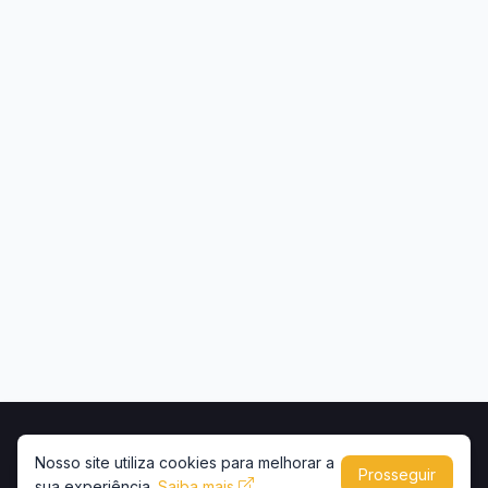
Início
Contato
Privacidade
Uso de conteúdo
Nosso site utiliza cookies para melhorar a
Prosseguir
sua experiência.
Copyright © 2026 -
Saiba mais
Portal Caminhões e Carretas