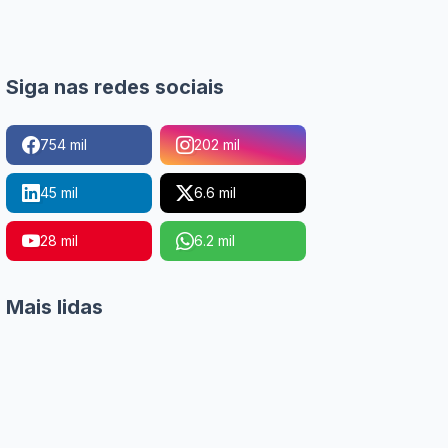
Siga nas redes sociais
754 mil
202 mil
45 mil
6.6 mil
28 mil
6.2 mil
Mais lidas