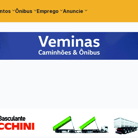
ntos
Ônibus
Emprego
Anuncie