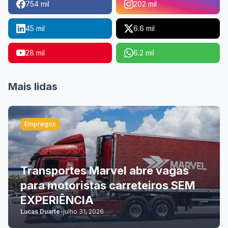
754 mil
202 mil
45 mil
6.6 mil
28 mil
6.2 mil
Mais lidas
Empregos
Transportes Marvel abre vagas
para motoristas carreteiros SEM
EXPERIÊNCIA
Lucas Duarte
-
julho 31, 2026