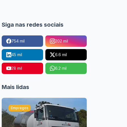
Siga nas redes sociais
754 mil
202 mil
45 mil
6.6 mil
28 mil
6.2 mil
Mais lidas
Empregos