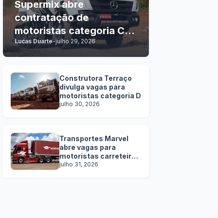
Supermix abre
contratação de
motoristas categoria C, D
Lucas Duarte
-
julho 29, 2026
e E
Construtora Terraço
divulga vagas para
motoristas categoria D
julho 30, 2026
Transportes Marvel
abre vagas para
motoristas carreteiros
SEM EXPERIÊNCIA
julho 31, 2026