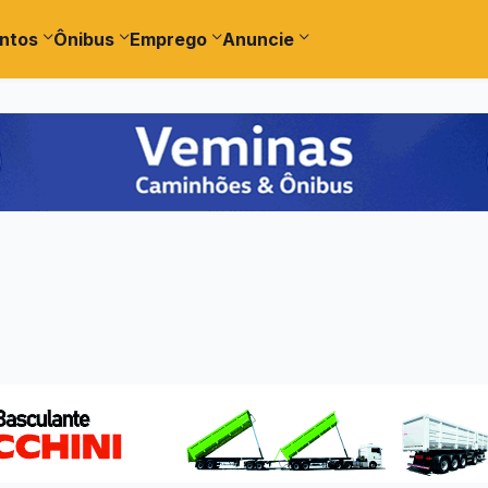
ntos
Ônibus
Emprego
Anuncie