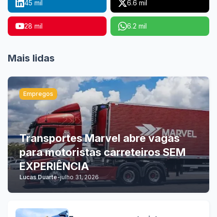
45 mil
6.6 mil
28 mil
6.2 mil
Mais lidas
Empregos
Transportes Marvel abre vagas
para motoristas carreteiros SEM
EXPERIÊNCIA
Lucas Duarte
-
julho 31, 2026