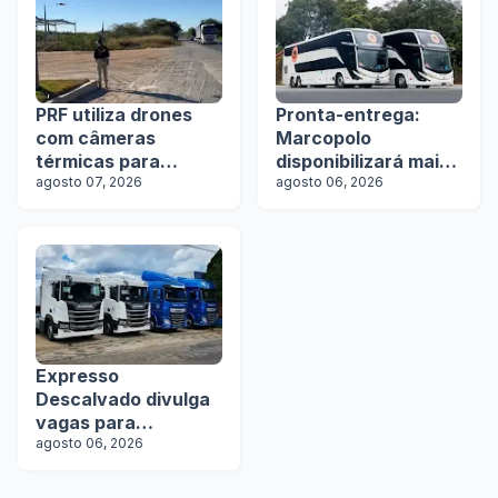
PRF utiliza drones
Pronta-entrega:
com câmeras
Marcopolo
térmicas para
disponibilizará mais
fiscalizar freios de
agosto 07, 2026
de 100 ônibus para
agosto 06, 2026
caminhões na Bahia
aquisição imediata
na Lat.Bus 2026
Expresso
Descalvado divulga
vagas para
motoristas
agosto 06, 2026