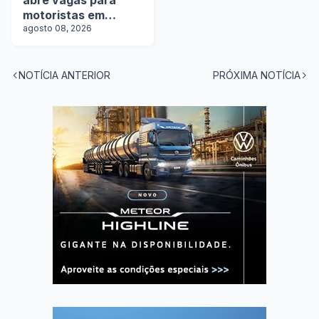
abre vagas para
motoristas em
operação com
agosto 08, 2026
tanques
NOTÍCIA ANTERIOR
PRÓXIMA NOTÍCIA