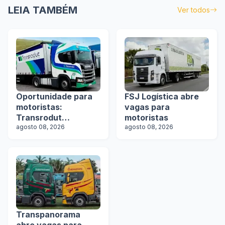
LEIA TAMBÉM
Ver todos
Oportunidade para
FSJ Logística abre
motoristas:
vagas para
Transrodut
motoristas
Transportes abre
agosto 08, 2026
agosto 08, 2026
vagas
Transpanorama