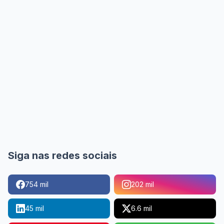
Siga nas redes sociais
754 mil
202 mil
45 mil
6.6 mil