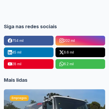
Siga nas redes sociais
754 mil
202 mil
45 mil
6.6 mil
28 mil
6.2 mil
Mais lidas
Empregos