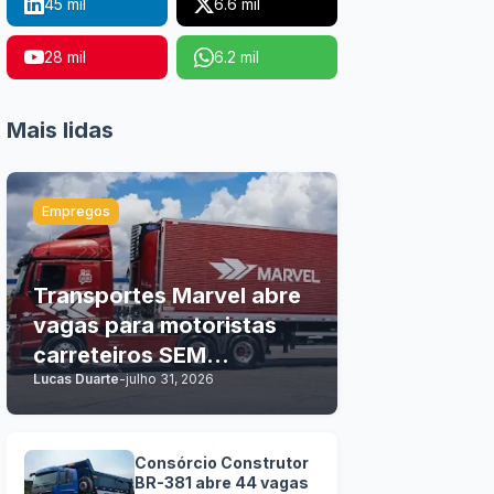
45 mil
6.6 mil
28 mil
6.2 mil
Mais lidas
Empregos
Transportes Marvel abre
vagas para motoristas
carreteiros SEM
Lucas Duarte
-
julho 31, 2026
EXPERIÊNCIA
Consórcio Construtor
BR-381 abre 44 vagas