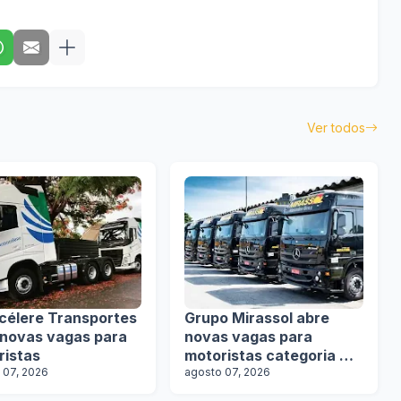
Ver todos
célere Transportes
Grupo Mirassol abre
 novas vagas para
novas vagas para
ristas
motoristas categoria D e
 07, 2026
E
agosto 07, 2026