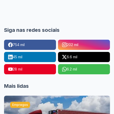
Siga nas redes sociais
754 mil
202 mil
45 mil
6.6 mil
28 mil
6.2 mil
Mais lidas
Empregos