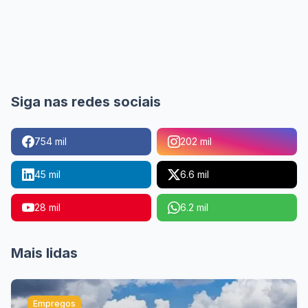
Siga nas redes sociais
754 mil
202 mil
45 mil
6.6 mil
28 mil
6.2 mil
Mais lidas
Empregos