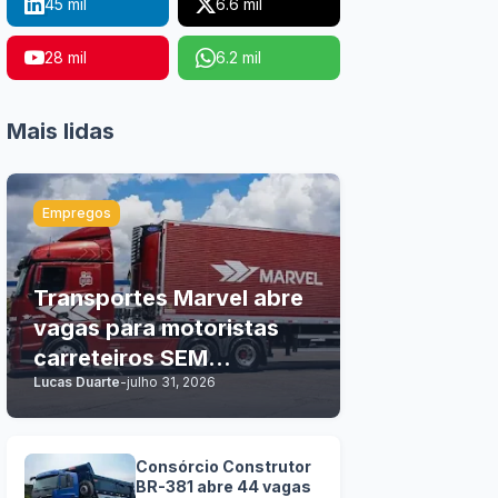
45 mil
6.6 mil
28 mil
6.2 mil
Mais lidas
Empregos
Transportes Marvel abre
vagas para motoristas
carreteiros SEM
Lucas Duarte
-
julho 31, 2026
EXPERIÊNCIA
Consórcio Construtor
BR-381 abre 44 vagas