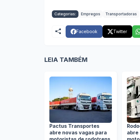
Categorias:
Empregos
Transportadoras
Facebook
Twitter
LEIA TAMBÉM
Pactus Transportes
Rodo
abre novas vagas para
abre
motoristas de rodotrens
moto