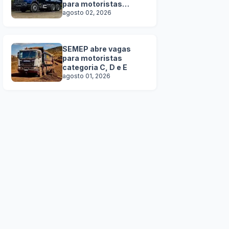
para motoristas
categoria C, D e E
agosto 02, 2026
SEMEP abre vagas
para motoristas
categoria C, D e E
agosto 01, 2026