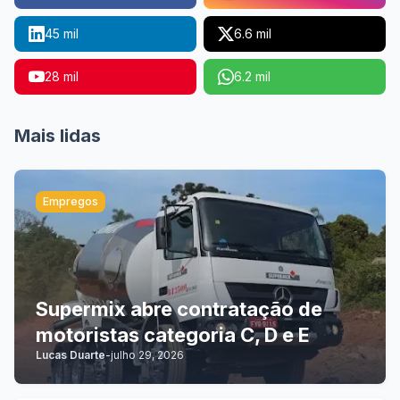
45 mil
6.6 mil
28 mil
6.2 mil
Mais lidas
Empregos
Supermix abre contratação de
motoristas categoria C, D e E
Lucas Duarte
-
julho 29, 2026