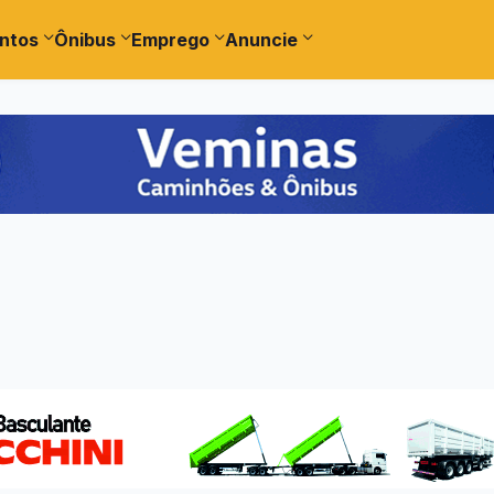
ntos
Ônibus
Emprego
Anuncie