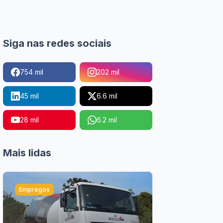
Siga nas redes sociais
754 mil
202 mil
45 mil
6.6 mil
28 mil
6.2 mil
Mais lidas
Empregos