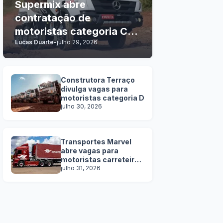
Supermix abre
contratação de
motoristas categoria C, D
Lucas Duarte
-
julho 29, 2026
e E
Construtora Terraço
divulga vagas para
motoristas categoria D
julho 30, 2026
Transportes Marvel
abre vagas para
motoristas carreteiros
SEM EXPERIÊNCIA
julho 31, 2026