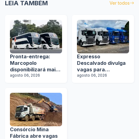
LEIA TAMBÉM
Ver todos
Pronta-entrega:
Expresso
Marcopolo
Descalvado divulga
disponibilizará mais
vagas para
de 100 ônibus para
agosto 06, 2026
motoristas
agosto 06, 2026
aquisição imediata
na Lat.Bus 2026
Consórcio Mina
Fábrica abre vagas