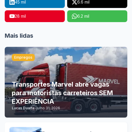
45 mil
6.6 mil
28 mil
6.2 mil
Mais lidas
Empregos
Transportes Marvel abre vagas
para motoristas carreteiros SEM
EXPERIÊNCIA
Lucas Duarte
-
julho 31, 2026