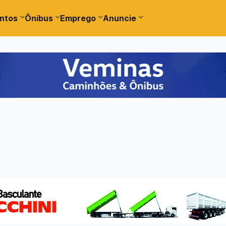
ntos
Ônibus
Emprego
Anuncie