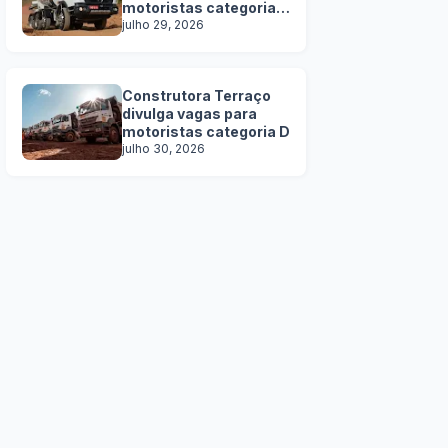
motoristas categoria
C, D e E
julho 29, 2026
Construtora Terraço
divulga vagas para
motoristas categoria D
julho 30, 2026