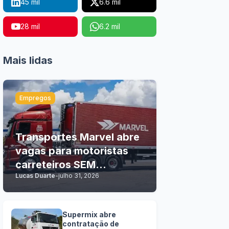
45 mil
6.6 mil
28 mil
6.2 mil
Mais lidas
Empregos
Transportes Marvel abre
vagas para motoristas
carreteiros SEM
Lucas Duarte
-
julho 31, 2026
EXPERIÊNCIA
Supermix abre
contratação de