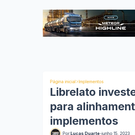
Página inicial
Implementos
Librelato inves
para alinhament
implementos
Por:
Lucas Duarte
-
junho 15, 2023