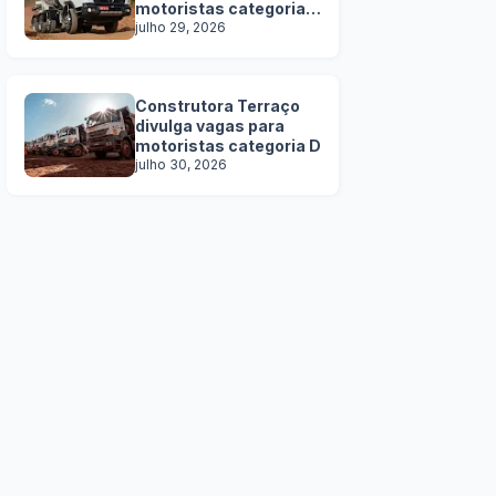
motoristas categoria
C, D e E
julho 29, 2026
Construtora Terraço
divulga vagas para
motoristas categoria D
julho 30, 2026