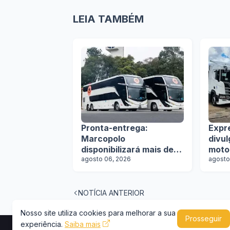
LEIA TAMBÉM
Pronta-entrega:
Expr
Marcopolo
divu
disponibilizará mais de
moto
100 ônibus para
agosto 06, 2026
agosto
aquisição imediata na
Lat.Bus 2026
NOTÍCIA ANTERIOR
Nosso site utiliza cookies para melhorar a sua
Prosseguir
experiência.
Saiba mais