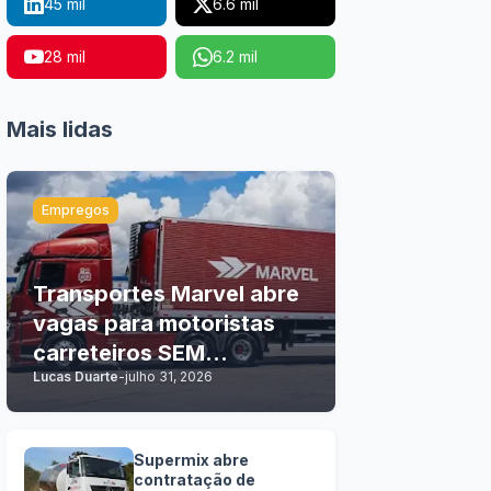
45 mil
6.6 mil
28 mil
6.2 mil
Mais lidas
Empregos
Transportes Marvel abre
vagas para motoristas
carreteiros SEM
Lucas Duarte
-
julho 31, 2026
EXPERIÊNCIA
Supermix abre
contratação de