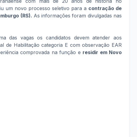
ranaense com mais de 20 anos de história no
riu um novo processo seletivo para a
contração de
amburgo (RS).
As informações foram divulgadas nas
a das vagas os candidatos devem atender aos
onal de Habilitação categoria E com observação EAR
periência comprovada na função e
residir em
Novo