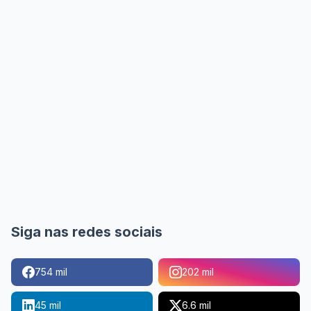
Siga nas redes sociais
754 mil
202 mil
45 mil
6.6 mil