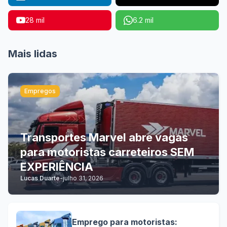
28 mil
6.2 mil
Mais lidas
Empregos
Transportes Marvel abre vagas
para motoristas carreteiros SEM
EXPERIÊNCIA
Lucas Duarte
-
julho 31, 2026
Emprego para motoristas: