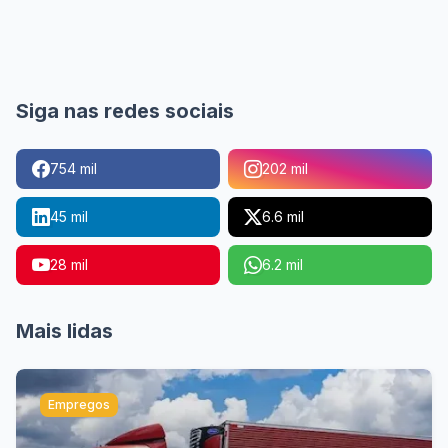
Siga nas redes sociais
754 mil
202 mil
45 mil
6.6 mil
28 mil
6.2 mil
Mais lidas
Empregos