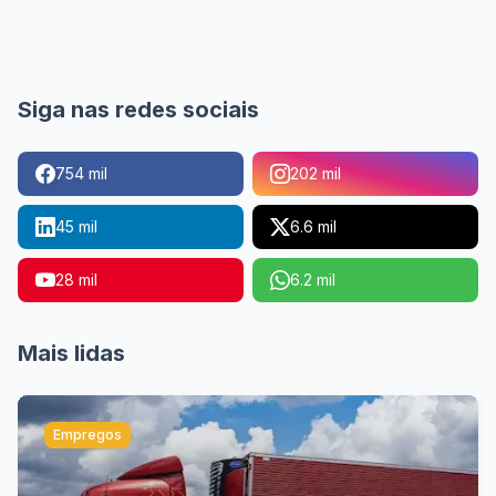
Siga nas redes sociais
754 mil
202 mil
45 mil
6.6 mil
28 mil
6.2 mil
Mais lidas
Empregos