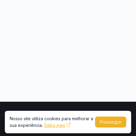
Início
Contato
Privacidade
Uso de conteúdo
Nosso site utiliza cookies para melhorar a
Prosseguir
sua experiência.
Copyright © 2026 -
Saiba mais
Portal Caminhões e Carretas