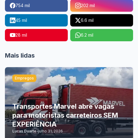
754 mil
202 mil
45 mil
6.6 mil
28 mil
6.2 mil
Mais lidas
Empregos
Transportes Marvel abre vagas
para motoristas carreteiros SEM
EXPERIÊNCIA
Lucas Duarte
-
julho 31, 2026