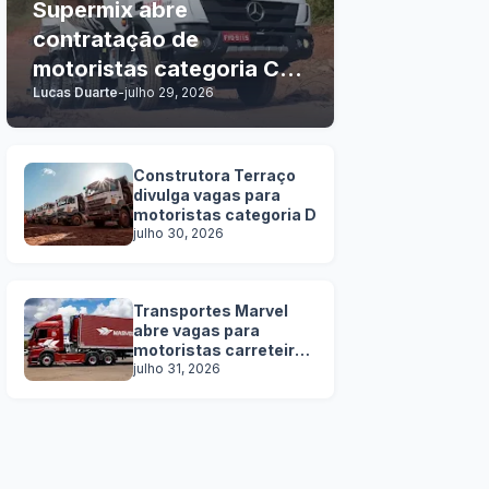
Supermix abre
contratação de
motoristas categoria C, D
Lucas Duarte
-
julho 29, 2026
e E
Construtora Terraço
divulga vagas para
motoristas categoria D
julho 30, 2026
Transportes Marvel
abre vagas para
motoristas carreteiros
SEM EXPERIÊNCIA
julho 31, 2026