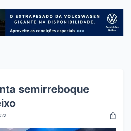
enta semirreboque
ixo
022