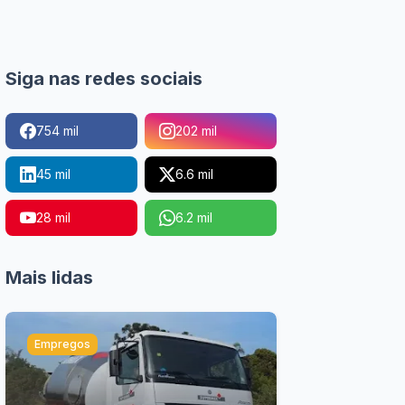
Siga nas redes sociais
754 mil
202 mil
45 mil
6.6 mil
28 mil
6.2 mil
Mais lidas
Empregos