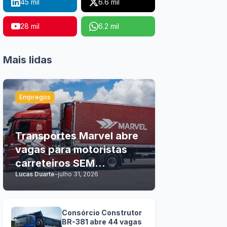
45 mil
6.6 mil
28 mil
6.2 mil
Mais lidas
Empregos
Transportes Marvel abre
vagas para motoristas
carreteiros SEM
Lucas Duarte
-
julho 31, 2026
EXPERIÊNCIA
Consórcio Construtor
BR-381 abre 44 vagas