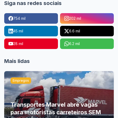
Siga nas redes sociais
754 mil
202 mil
45 mil
6.6 mil
28 mil
6.2 mil
Mais lidas
Empregos
Transportes Marvel abre vagas
para motoristas carreteiros SEM