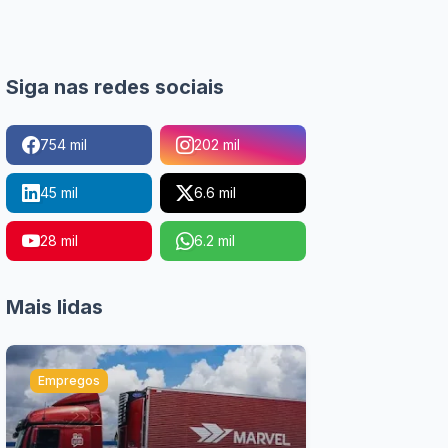
Siga nas redes sociais
754 mil
202 mil
45 mil
6.6 mil
28 mil
6.2 mil
Mais lidas
Empregos