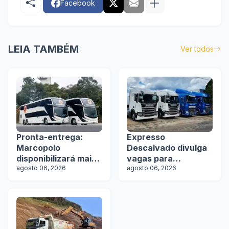
Facebook
LEIA TAMBÉM
Ver todos
Pronta-entrega:
Expresso
Marcopolo
Descalvado divulga
disponibilizará mais
vagas para
de 100 ônibus para
agosto 06, 2026
motoristas
agosto 06, 2026
aquisição imediata
na Lat.Bus 2026