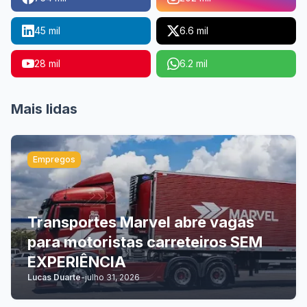
45 mil
6.6 mil
28 mil
6.2 mil
Mais lidas
Empregos
Transportes Marvel abre vagas
para motoristas carreteiros SEM
EXPERIÊNCIA
Lucas Duarte
-
julho 31, 2026