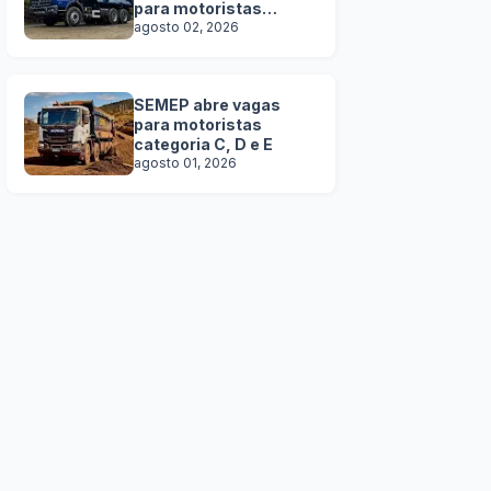
para motoristas
categoria C, D e E
agosto 02, 2026
SEMEP abre vagas
para motoristas
categoria C, D e E
agosto 01, 2026