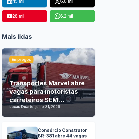
45 mil
6.6 mil
28 mil
6.2 mil
Mais lidas
Empregos
Transportes Marvel abre
vagas para motoristas
carreteiros SEM
Lucas Duarte
-
julho 31, 2026
EXPERIÊNCIA
Consórcio Construtor
BR-381 abre 44 vagas