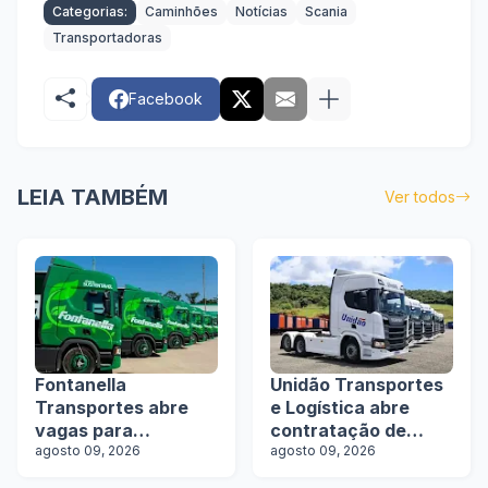
Categorias:
Caminhões
Notícias
Scania
Transportadoras
Facebook
LEIA TAMBÉM
Ver todos
Fontanella
Unidão Transportes
Transportes abre
e Logística abre
vagas para
contratação de
motoristas de
agosto 09, 2026
motoristas com e
agosto 09, 2026
rodotrens e
sem experiência