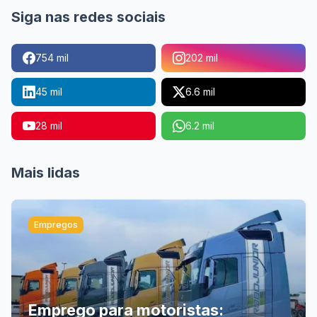
Siga nas redes sociais
754 mil
202 mil
45 mil
6.6 mil
28 mil
6.2 mil
Mais lidas
Empregos
Emprego para motoristas: