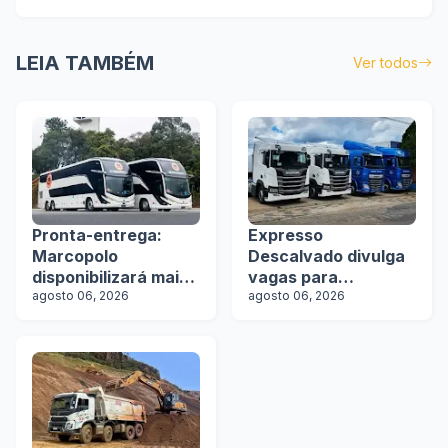
LEIA TAMBÉM
Ver todos
Pronta-entrega:
Expresso
Marcopolo
Descalvado divulga
disponibilizará mais
vagas para
de 100 ônibus para
agosto 06, 2026
motoristas
agosto 06, 2026
aquisição imediata
na Lat.Bus 2026