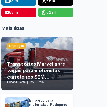
45 mil
6.6 mil
28 mil
6.2 mil
Mais lidas
Empregos
Transportes Marvel abre
vagas para motoristas
carreteiros SEM
Lucas Duarte
-
julho 31, 2026
EXPERIÊNCIA
Emprego para
motoristas: Rodojunior