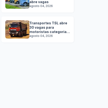
abre vagas
agosto 04, 2026
Transportes TSL abre
30 vagas para
motoristas categoria D
e E
agosto 04, 2026