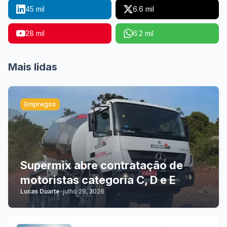
45 mil
6.6 mil
28 mil
6.2 mil
Mais lidas
Empregos
Supermix abre contratação de
motoristas categoria C, D e E
Lucas Duarte
-
julho 29, 2026