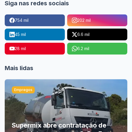
Siga nas redes sociais
754 mil
202 mil
45 mil
6.6 mil
28 mil
6.2 mil
Mais lidas
Empregos
Supermix abre contratação de