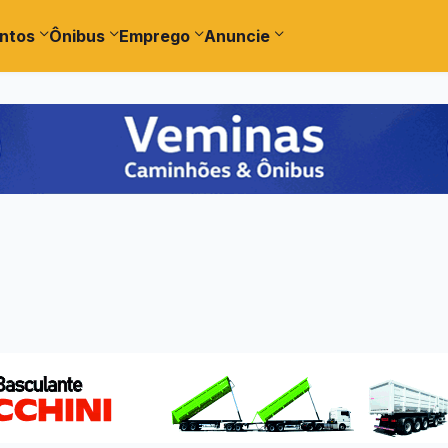
ntos
Ônibus
Emprego
Anuncie