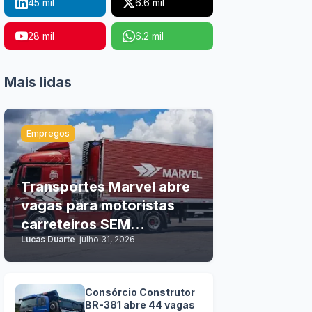
45 mil
6.6 mil
28 mil
6.2 mil
Mais lidas
Empregos
Transportes Marvel abre
vagas para motoristas
carreteiros SEM
Lucas Duarte
-
julho 31, 2026
EXPERIÊNCIA
Consórcio Construtor
BR-381 abre 44 vagas