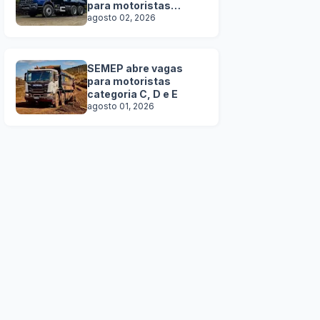
para motoristas
categoria C, D e E
agosto 02, 2026
SEMEP abre vagas
para motoristas
categoria C, D e E
agosto 01, 2026