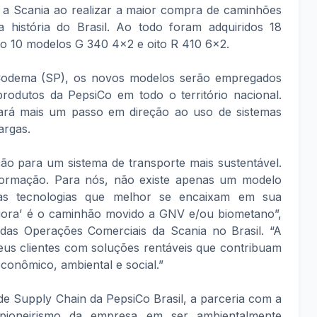
 a Scania ao realizar a maior compra de caminhões
história do Brasil. Ao todo foram adquiridos 18
do 10 modelos G 340 4x2 e oito R 410 6x2.
 Codema (SP), os novos modelos serão empregados
rodutos da PepsiCo em todo o território nacional.
ará mais um passo em direção ao uso de sistemas
argas.
ção para um sistema de transporte mais sustentável.
formação. Para nós, não existe apenas um modelo
 as tecnologias que melhor se encaixam em sua
 Agora’ é o caminhão movido a GNV e/ou biometano”,
e das Operações Comerciais da Scania no Brasil. “A
us clientes com soluções rentáveis que contribuam
conômico, ambiental e social.”
de Supply Chain da PepsiCo Brasil, a parceria com a
ioneirismo da empresa em ser ambientalmente