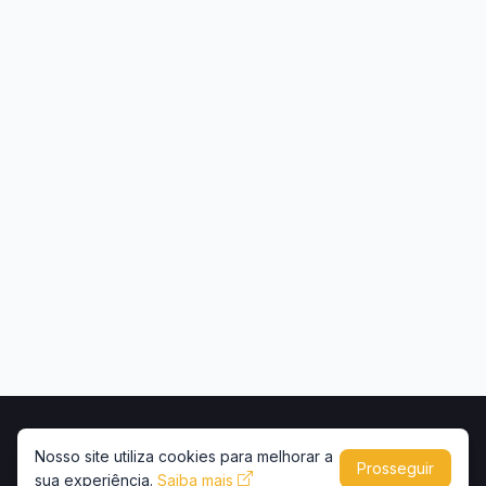
Início
Contato
Privacidade
Uso de conteúdo
Nosso site utiliza cookies para melhorar a
Prosseguir
sua experiência.
Copyright © 2026 -
Saiba mais
Portal Caminhões e Carretas