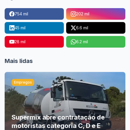
754 mil
202 mil
45 mil
6.6 mil
28 mil
6.2 mil
Mais lidas
Empregos
Supermix abre contratação de
motoristas categoria C, D e E