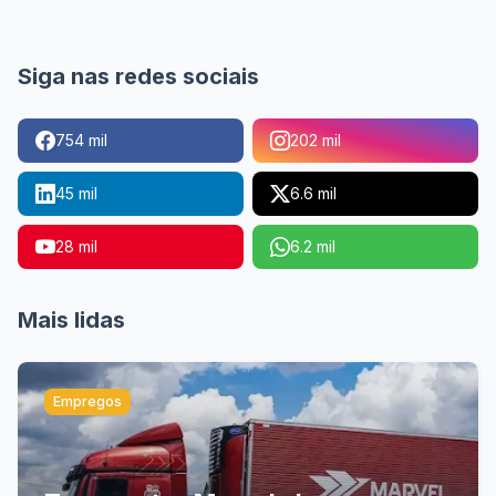
Siga nas redes sociais
754 mil
202 mil
45 mil
6.6 mil
28 mil
6.2 mil
Mais lidas
Empregos