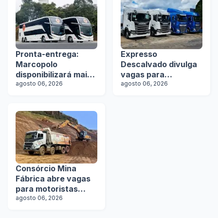
Pronta-entrega:
Expresso
Marcopolo
Descalvado divulga
disponibilizará mais
vagas para
de 100 ônibus para
agosto 06, 2026
motoristas
agosto 06, 2026
aquisição imediata
na Lat.Bus 2026
Consórcio Mina
Fábrica abre vagas
para motoristas
categoria D
agosto 06, 2026