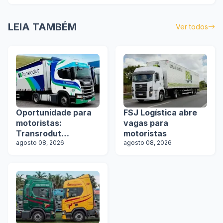
LEIA TAMBÉM
Ver todos
Oportunidade para
FSJ Logística abre
motoristas:
vagas para
Transrodut
motoristas
Transportes abre
agosto 08, 2026
agosto 08, 2026
vagas