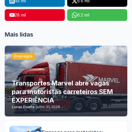
45 mil
6.6 mil
28 mil
6.2 mil
Mais lidas
Empregos
Transportes Marvel abre vagas
para motoristas carreteiros SEM
EXPERIÊNCIA
Lucas Duarte
-
julho 31, 2026