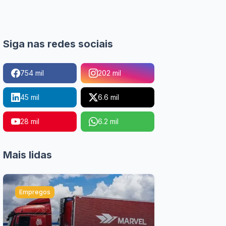
Siga nas redes sociais
754 mil
202 mil
45 mil
6.6 mil
28 mil
6.2 mil
Mais lidas
Empregos