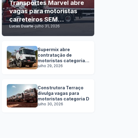
Transportes Marvel abre
vagas para motoristas
carreteiros SEM
Lucas Duarte
-
julho 31, 2026
EXPERIÊNCIA
Supermix abre
contratação de
motoristas categoria
C, D e E
julho 29, 2026
Construtora Terraço
divulga vagas para
motoristas categoria D
julho 30, 2026