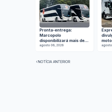
Pronta-entrega:
Expr
Marcopolo
divu
disponibilizará mais de
moto
100 ônibus para
agosto 06, 2026
agosto
aquisição imediata na
Lat.Bus 2026
NOTÍCIA ANTERIOR